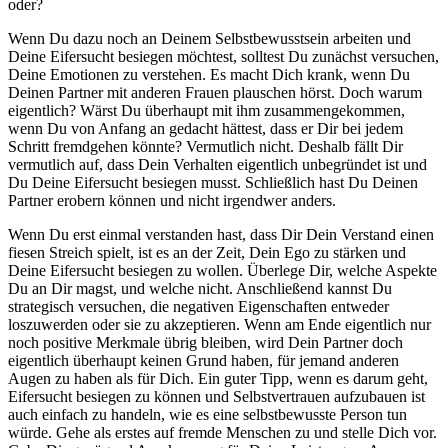
oder?
Wenn Du dazu noch an Deinem Selbstbewusstsein arbeiten und
Deine Eifersucht besiegen möchtest, solltest Du zunächst versuchen,
Deine Emotionen zu verstehen. Es macht Dich krank, wenn Du
Deinen Partner mit anderen Frauen plauschen hörst. Doch warum
eigentlich? Wärst Du überhaupt mit ihm zusammengekommen,
wenn Du von Anfang an gedacht hättest, dass er Dir bei jedem
Schritt fremdgehen könnte? Vermutlich nicht. Deshalb fällt Dir
vermutlich auf, dass Dein Verhalten eigentlich unbegründet ist und
Du Deine Eifersucht besiegen musst. Schließlich hast Du Deinen
Partner erobern können und nicht irgendwer anders.
Wenn Du erst einmal verstanden hast, dass Dir Dein Verstand einen
fiesen Streich spielt, ist es an der Zeit, Dein Ego zu stärken und
Deine Eifersucht besiegen zu wollen. Überlege Dir, welche Aspekte
Du an Dir magst, und welche nicht. Anschließend kannst Du
strategisch versuchen, die negativen Eigenschaften entweder
loszuwerden oder sie zu akzeptieren. Wenn am Ende eigentlich nur
noch positive Merkmale übrig bleiben, wird Dein Partner doch
eigentlich überhaupt keinen Grund haben, für jemand anderen
Augen zu haben als für Dich. Ein guter Tipp, wenn es darum geht,
Eifersucht besiegen zu können und Selbstvertrauen aufzubauen ist
auch einfach zu handeln, wie es eine selbstbewusste Person tun
würde. Gehe als erstes auf fremde Menschen zu und stelle Dich vor.