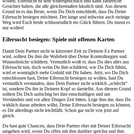
wollen. Eifersucht ist sehr widersprüchlich und kann zahlreiche
Gesichter haben, die alle gleichermaßen hässlich sind. Aus diesem
Grund ist es das Beste, wenn Du Dich entschließt, dass Du Deine
Eifersucht besiegen möchtest. Der lange und teilweise auch steinige
Weg wird Euch beide schlussendlich ins Glück führen. Du musst es
nur wollen!
Eifersucht besiegen: Spiele mit offenen Karten
Damit Dein Partner nicht in kürzester Zeit zu Deinem Ex Partner
wird, solltest Du ihm die Wahrheit über Deine Kontrollorgien und
Wutausbrüche schildern. Vermutlich weiß er, dass Du dies alles aus
Eifersucht tust, doch wenn Du ihm schilderst, wie Du Dich fühlst,
wird er womöglich mehr Geduld mit Dir haben. Jetzt, wo Du Dich
entschlossen hast, Deine Eifersucht besiegen zu wollen, hast Du
vermutlich verstanden, dass Dein Partner nicht wirklich „schlecht“
ist, sondern Du ihn in Deinem Kopf so darstellst. Aus diesem Grund
solltest Du Dich aufrichtig bei ihm entschuldigen und um
Verständnis und vor allen Dingen Zeit bitten. Lege ihm dar, dass Du
wirklich daran arbeiten willst, Deine Eifersucht besiegen zu können,
es Dir allerdings nicht leichtfällt. Schon gar nicht von jetzt auf
gleich.
Du hast gute Chancen, dass Dein Partner eher mit Deiner Eifersucht
umgehen wird, wenn Du offen mit ihm darüber sprichst und ihm