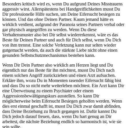
Besonders kritisch wird es, wenn Du aufgrund Deines Misstrauens
aggressiv wirst. Allerspätestens bei Handgreiflichkeiten musst Du
Dir professionelle Hilfe suchen, um Deine Eifersucht besiegen zu
können. Und das ohne Deinen Partner. Kaum jemand hätte es
wirklich verdient, aufgrund der Paranoia seines Partners verbal oder
gar physisch angegriffen zu werden. Wenn Du diese
Verhaltensmuster also bei Dir selbst wiedererkennst, wäre es das
Beste für Deinen Partner und auch für Dich selbst, wenn Du Dich
von ihm trennst. Eine solche Verletzung kann nur selten wieder
gutgemacht werden, da auch die stärkste Liebe nicht ohne einen
gesunden Selbstschutzmechanismus bestehen kann.
Wenn Dir Dein Partner also wirklich am Herzen liegt und Du
eigentlich nur das Beste für ihn möchtest, musst Du Dich nach
einem solchen Angriff zurückziehen und einen Arzt aufsuchen.
Erkläre ihm, wozu Du in Momenten rasender Eifersucht fähig bist
und dass Du so nicht mehr weiterleben möchtest. Ein Arzt kann Dir
eine Überweisung zu einem Psychiater oder einem
Aggressionsbewältigungskurs ausstellen. So kann Dir
möglicherweise beim Eifersucht Besiegen geholfen werden. Wenn
dies erst einmal geschafft ist, musst Du Dich zwar damit abfinden,
dass Deine Beziehung zu Bruch gegangen ist. Dafür kannst Du
Dich jedoch darauf freuen, dass, wenn Du hart genug an Dir
arbeitest, die nächste Beziehung endlich so harmonisch ist, wie sie
sein sollte.