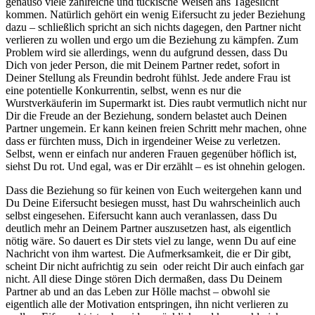
genauso viele zahlreiche und tückische Weisen ans Tageslicht
kommen. Natürlich gehört ein wenig Eifersucht zu jeder Beziehung
dazu – schließlich spricht an sich nichts dagegen, den Partner nicht
verlieren zu wollen und ergo um die Beziehung zu kämpfen. Zum
Problem wird sie allerdings, wenn du aufgrund dessen, dass Du
Dich von jeder Person, die mit Deinem Partner redet, sofort in
Deiner Stellung als Freundin bedroht fühlst. Jede andere Frau ist
eine potentielle Konkurrentin, selbst, wenn es nur die
Wurstverkäuferin im Supermarkt ist. Dies raubt vermutlich nicht nur
Dir die Freude an der Beziehung, sondern belastet auch Deinen
Partner ungemein. Er kann keinen freien Schritt mehr machen, ohne
dass er fürchten muss, Dich in irgendeiner Weise zu verletzen.
Selbst, wenn er einfach nur anderen Frauen gegenüber höflich ist,
siehst Du rot. Und egal, was er Dir erzählt – es ist ohnehin gelogen.
Dass die Beziehung so für keinen von Euch weitergehen kann und
Du Deine Eifersucht besiegen musst, hast Du wahrscheinlich auch
selbst eingesehen. Eifersucht kann auch veranlassen, dass Du
deutlich mehr an Deinem Partner auszusetzen hast, als eigentlich
nötig wäre. So dauert es Dir stets viel zu lange, wenn Du auf eine
Nachricht von ihm wartest. Die Aufmerksamkeit, die er Dir gibt,
scheint Dir nicht aufrichtig zu sein
oder reicht Dir auch einfach gar
nicht. All diese Dinge stören Dich dermaßen, dass Du Deinem
Partner ab und an das Leben zur Hölle machst – obwohl sie
eigentlich alle der Motivation entspringen, ihn nicht verlieren zu