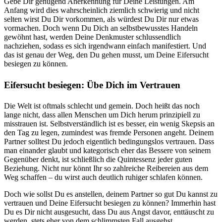
Gebe Dir genügend Anerkennung für Deine Leistungen. Am
Anfang wird dies wahrscheinlich ziemlich schwierig und nicht
selten wirst Du Dir vorkommen, als würdest Du Dir nur etwas
vormachen. Doch wenn Du Dich an selbstbewusstes Handeln
gewöhnt hast, werden Deine Denkmuster schlussendlich
nachziehen, sodass es sich irgendwann einfach manifestiert. Und
das ist genau der Weg, den Du gehen musst, um Deine Eifersucht
besiegen zu können.
Eifersucht besiegen: Übe Dich im Vertrauen
Die Welt ist oftmals schlecht und gemein. Doch heißt das noch
lange nicht, dass allen Menschen um Dich herum prinzipiell zu
misstrauen ist. Selbstverständlich ist es besser, ein wenig Skepsis an
den Tag zu legen, zumindest was fremde Personen angeht. Deinem
Partner solltest Du jedoch eigentlich bedingungslos vertrauen. Dass
man einander glaubt und kategorisch eher das Bessere von seinem
Gegenüber denkt, ist schließlich die Quintessenz jeder guten
Beziehung. Nicht nur könnt Ihr so zahlreiche Reibereien aus dem
Weg schaffen – du wirst auch deutlich ruhiger schlafen können.
Doch wie sollst Du es anstellen, deinem Partner so gut Du kannst zu
vertrauen und Deine Eifersucht besiegen zu können? Immerhin hast
Du es Dir nicht ausgesucht, dass Du aus Angst davor, enttäuscht zu
werden, stets eher von dem schlimmsten Fall ausgehst.