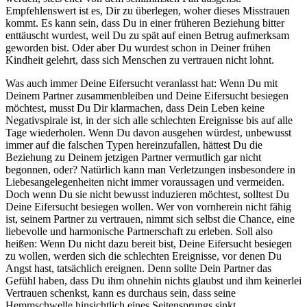
Empfehlenswert ist es, Dir zu überlegen, woher dieses Misstrauen
kommt. Es kann sein, dass Du in einer früheren Beziehung bitter
enttäuscht wurdest, weil Du zu spät auf einen Betrug aufmerksam
geworden bist. Oder aber Du wurdest schon in Deiner frühen
Kindheit gelehrt, dass sich Menschen zu vertrauen nicht lohnt.
Was auch immer Deine Eifersucht veranlasst hat: Wenn Du mit
Deinem Partner zusammenbleiben und Deine Eifersucht besiegen
möchtest, musst Du Dir klarmachen, dass Dein Leben keine
Negativspirale ist, in der sich alle schlechten Ereignisse bis auf alle
Tage wiederholen. Wenn Du davon ausgehen würdest, unbewusst
immer auf die falschen Typen hereinzufallen, hättest Du die
Beziehung zu Deinem jetzigen Partner vermutlich gar nicht
begonnen, oder? Natürlich kann man Verletzungen insbesondere in
Liebesangelegenheiten nicht immer voraussagen und vermeiden.
Doch wenn Du sie nicht bewusst induzieren möchtest, solltest Du
Deine Eifersucht besiegen wollen. Wer von vornherein nicht fähig
ist, seinem Partner zu vertrauen, nimmt sich selbst die Chance, eine
liebevolle und harmonische Partnerschaft zu erleben. Soll also
heißen: Wenn Du nicht dazu bereit bist, Deine Eifersucht besiegen
zu wollen, werden sich die schlechten Ereignisse, vor denen Du
Angst hast, tatsächlich ereignen. Denn sollte Dein Partner das
Gefühl haben, dass Du ihm ohnehin nichts glaubst und ihm keinerlei
Vertrauen schenkst, kann es durchaus sein, dass seine
Hemmschwelle hinsichtlich eines Seitensprungs sinkt.