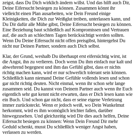
zeigst, dass Du Dich wirklich ändern willst. Und das hilft auch Dir,
Deine Eifersucht besiegen zu können. Zusammen könnt ihr
vielleicht einen Plan ausarbeiten, wie Dein Freund einige
Kleinigkeiten, die Dich zur Weißglut treiben, unterlassen kann, und
Du Dir dafür alle Mühe gibst, Deine Eifersucht besiegen zu können.
Eine Beziehung baut schließlich auf Kompromissen und Vertrauen
auf, die auch an schlechten Tagen berücksichtigt werden sollten.
Wenn Du Deine Eifersucht nicht offen preisgibst, hintergehst Du
nicht nur Deinen Partner, sondern auch Dich selbst.
Klar, der Grund, weshalb Du überhaupt erst eifersüchtig wirst, ist
die Angst, ihn zu verlieren. Doch wenn Du ihm einfach nur kalt und
abwehrend begegnest und ihm das Gefühl gibst, dass er nichts
richtig machen kann, wird er nur schwerlich tolerant sein können.
Schließlich kann niemand Deine Gefühle vollends lesen und schon
gar nicht richtig deuten. Nicht einmal, wenn ihr schon sehr lange
zusammen seid. Du kannst von Deinem Partner auch wenn ihr Euch
eigentlich sehr gut kennt nicht erwarten, dass er Dich lesen kann wie
ein Buch. Und schon gar nicht, dass er seine eigene Verletzung
immer zurücksteckt. Wenn er jedoch weiß, wo Dein Wankelmut
herkommt, wird es ihm womöglich leichter fallen, darüber
hinwegzusehen. Und gleichzeitig wird Dir dies auch helfen, Deine
Eifersucht besiegen zu können: Wenn Dein Freund Dir mehr
Geduld schenkt, musst Du schließlich weniger Angst haben,
verlassen zu werden.