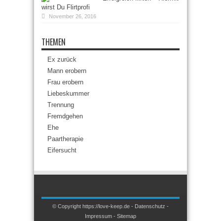
wirst Du Flirtprofi
November 26, 2016
THEMEN
Ex zurück
Mann erobern
Frau erobern
Liebeskummer
Trennung
Fremdgehen
Ehe
Paartherapie
Eifersucht
© Copyright https://love-keep.de -
Datenschutz
-
Impressum
-
Sitemap