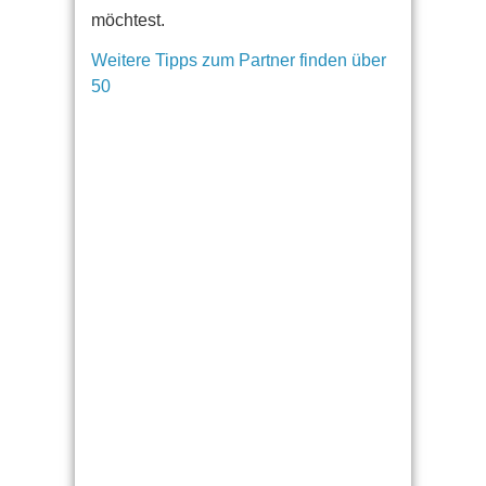
möchtest.
Weitere Tipps zum Partner finden über
50
Finde mit wenigen Klicks
heraus, wie DU deine(n) Ex
zurückgewinnen kannst
>> DIREKT ZUM EX
ZURÜCK TEST <<