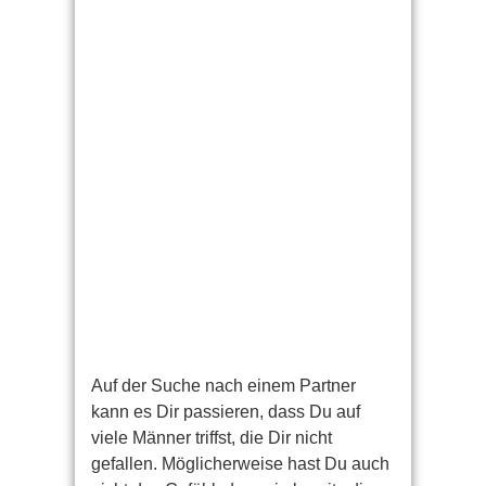
Finde mit wenigen
Klicks heraus, wie DU
deine(n) Ex
zurückgewinnen kannst.
>> DIREKT ZUM TEST <<
ZUM EX ZURÜCK TEST
Auf der Suche nach einem Partner
kann es Dir passieren, dass Du auf
viele Männer triffst, die Dir nicht
gefallen. Möglicherweise hast Du auch