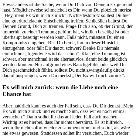
Etwas anders ist die Sache, wenn Du Dich von Deinem Ex getrennt
hast. Möglicherweise schmeichelt es Dir, wenn Du plötzlich merkst
„Hey, mein Ex will mich zurück“. Nichtsdestotrotz solltest Du hier
eine gut durchdachte Entscheidung treffen. Schließlich hattest Du
Deinen Grund, Dich zu trennen. Frage Dich also, ob der Grund, der
immerhin zu einer Trennung geführt hat, wirklich beseitigt ist oder
überhaupt beseitigt werden kann. Falls nicht, müsstest Du einen
Kompromiss eingehen. Bist Du bereit, ihn in dieser Hinsicht
einzugehen, oder fällt Dir das zu schwer? Denke Dir niemals
einfach nur „Irgendwie wird das schon“. Klar, eine Trennung ist
schwer, aber manchmal ist sie alternativlos, damit beide glücklich
werden können. Nur aufgrund eines Bauchgefühls oder weil Du
Dich geschmeichelt fühlst, solltest Du nicht zwangsläufig direkt
darauf anspringen, wenn Du merkst „Der Ex will mich zurück“.
Ex will mich zurück: wenn die Liebe noch eine
Chance hat
Aber natürlich kann es auch der Fall sein, dass Du Dir denkst „Mein
Ex will mich zurück und es macht Sinn, dass wir es noch einmal
versuchen.“ Dann solltet Ihr das auf jeden Fall auch machen.
Wichtig ist es hierbei, dass Ihr nichts überstürzt. Es ist hilfreich,
wenn Ihr nicht sofort wieder zusammenkommt und so tut, als wäre
nie etwas gewesen. Stattdessen solltet Ihr versuchen, Euch wieder