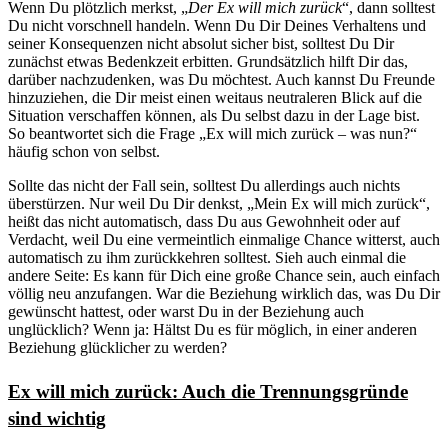
Wenn Du plötzlich merkst, „
Der Ex will mich zurück
“, dann solltest
Du nicht vorschnell handeln. Wenn Du Dir Deines Verhaltens und
seiner Konsequenzen nicht absolut sicher bist, solltest Du Dir
zunächst etwas Bedenkzeit erbitten. Grundsätzlich hilft Dir das,
darüber nachzudenken, was Du möchtest. Auch kannst Du Freunde
hinzuziehen, die Dir meist einen weitaus neutraleren Blick auf die
Situation verschaffen können, als Du selbst dazu in der Lage bist.
So beantwortet sich die Frage „Ex will mich zurück – was nun?“
häufig schon von selbst.
Sollte das nicht der Fall sein, solltest Du allerdings auch nichts
überstürzen. Nur weil Du Dir denkst, „Mein Ex will mich zurück“,
heißt das nicht automatisch, dass Du aus Gewohnheit oder auf
Verdacht, weil Du eine vermeintlich einmalige Chance witterst, auch
automatisch zu ihm zurückkehren solltest. Sieh auch einmal die
andere Seite: Es kann für Dich eine große Chance sein, auch einfach
völlig neu anzufangen. War die Beziehung wirklich das, was Du Dir
gewünscht hattest, oder warst Du in der Beziehung auch
unglücklich? Wenn ja: Hältst Du es für möglich, in einer anderen
Beziehung glücklicher zu werden?
Ex will mich zurück: Auch die Trennungsgründe
sind wichtig