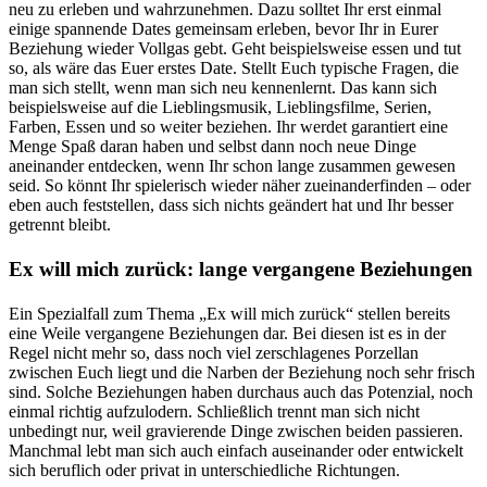
neu zu erleben und wahrzunehmen. Dazu solltet Ihr erst einmal
einige spannende Dates gemeinsam erleben, bevor Ihr in Eurer
Beziehung wieder Vollgas gebt. Geht beispielsweise essen und tut
so, als wäre das Euer erstes Date. Stellt Euch typische Fragen, die
man sich stellt, wenn man sich neu kennenlernt. Das kann sich
beispielsweise auf die Lieblingsmusik, Lieblingsfilme, Serien,
Farben, Essen und so weiter beziehen. Ihr werdet garantiert eine
Menge Spaß daran haben und selbst dann noch neue Dinge
aneinander entdecken, wenn Ihr schon lange zusammen gewesen
seid. So könnt Ihr spielerisch wieder näher zueinanderfinden – oder
eben auch feststellen, dass sich nichts geändert hat und Ihr besser
getrennt bleibt.
Ex will mich zurück: lange vergangene Beziehungen
Ein Spezialfall zum Thema „Ex will mich zurück“ stellen bereits
eine Weile vergangene Beziehungen dar. Bei diesen ist es in der
Regel nicht mehr so, dass noch viel zerschlagenes Porzellan
zwischen Euch liegt und die Narben der Beziehung noch sehr frisch
sind. Solche Beziehungen haben durchaus auch das Potenzial, noch
einmal richtig aufzulodern. Schließlich trennt man sich nicht
unbedingt nur, weil gravierende Dinge zwischen beiden passieren.
Manchmal lebt man sich auch einfach auseinander oder entwickelt
sich beruflich oder privat in unterschiedliche Richtungen.