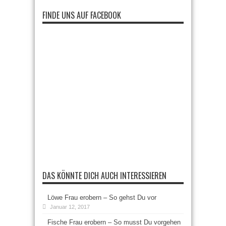
FINDE UNS AUF FACEBOOK
DAS KÖNNTE DICH AUCH INTERESSIEREN
Löwe Frau erobern – So gehst Du vor
Januar 12, 2017
Fische Frau erobern – So musst Du vorgehen