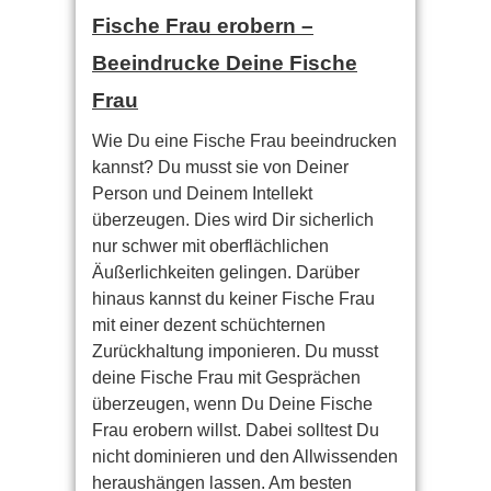
Fische Frau erobern –
Beeindrucke Deine Fische
Frau
Wie Du eine Fische Frau beeindrucken
kannst? Du musst sie von Deiner
Person und Deinem Intellekt
überzeugen. Dies wird Dir sicherlich
nur schwer mit oberflächlichen
Äußerlichkeiten gelingen. Darüber
hinaus kannst du keiner Fische Frau
mit einer dezent schüchternen
Zurückhaltung imponieren. Du musst
deine Fische Frau mit Gesprächen
überzeugen, wenn Du Deine Fische
Frau erobern willst. Dabei solltest Du
nicht dominieren und den Allwissenden
heraushängen lassen. Am besten