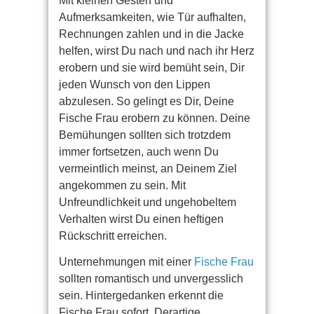
Mit kleinen Gesten und
Aufmerksamkeiten, wie Tür aufhalten,
Rechnungen zahlen und in die Jacke
helfen, wirst Du nach und nach ihr Herz
erobern und sie wird bemüht sein, Dir
jeden Wunsch von den Lippen
abzulesen. So gelingt es Dir, Deine
Fische Frau erobern zu können. Deine
Bemühungen sollten sich trotzdem
immer fortsetzen, auch wenn Du
vermeintlich meinst, an Deinem Ziel
angekommen zu sein. Mit
Unfreundlichkeit und ungehobeltem
Verhalten wirst Du einen heftigen
Rückschritt erreichen.
Unternehmungen mit einer
Fische Frau
sollten romantisch und unvergesslich
sein. Hintergedanken erkennt die
Fische Frau sofort. Derartige