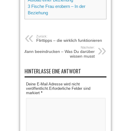
Aufbau einer Beziehung
3 Fische Frau erobern – In der
Beziehung
Zurück:
Flirttipps – die wirklich funktionieren
Nächster:
Mann beeindrucken – Was Du darüber
wissen musst
HINTERLASSE EINE ANTWORT
Deine E-Mail Adresse wird nicht
veröffentlicht.Erforderliche Felder sind
markiert
*