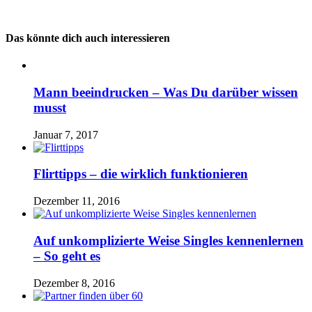
Das könnte dich auch interessieren
Mann beeindrucken – Was Du darüber wissen
musst
Januar 7, 2017
Flirttipps – die wirklich funktionieren
Dezember 11, 2016
Auf unkomplizierte Weise Singles kennenlernen
– So geht es
Dezember 8, 2016