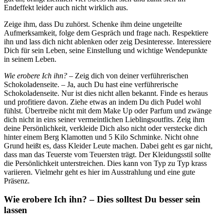
Endeffekt leider auch nicht wirklich aus.
Zeige ihm, dass Du zuhörst. Schenke ihm deine ungeteilte
Aufmerksamkeit, folge dem Gespräch und frage nach. Respektiere
ihn und lass dich nicht ablenken oder zeig Desinteresse. Interessiere
Dich für sein Leben, seine Einstellung und wichtige Wendepunkte
in seinem Leben.
Wie erobere Ich ihn? –
Zeig dich von deiner verführerischen
Schokoladenseite. – Ja, auch Du hast eine verführerische
Schokoladenseite. Nur ist dies nicht allen bekannt. Finde es heraus
und profitiere davon. Ziehe etwas an indem Du dich Pudel wohl
fühlst. Übertreibe nicht mit dem Make Up oder Parfum und zwänge
dich nicht in eins seiner vermeintlichen Lieblingsoutfits. Zeig ihm
deine Persönlichkeit, verkleide Dich also nicht oder verstecke dich
hinter einem Berg Klamotten und 5 Kilo Schminke. Nicht ohne
Grund heißt es, dass Kleider Leute machen. Dabei geht es gar nicht,
dass man das Teuerste vom Teuersten trägt. Der Kleidungsstil sollte
die Persönlichkeit unterstreichen. Dies kann von Typ zu Typ krass
variieren. Vielmehr geht es hier im Ausstrahlung und eine gute
Präsenz.
Wie erobere Ich ihn? – Dies solltest Du besser sein
lassen