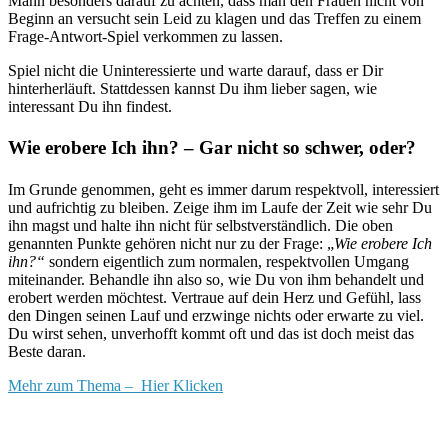
Mann besonders darauf zu achten, dass man den Frauen nicht von
Beginn an versucht sein Leid zu klagen und das Treffen zu einem
Frage-Antwort-Spiel verkommen zu lassen.
Spiel nicht die Uninteressierte und warte darauf, dass er Dir
hinterherläuft. Stattdessen kannst Du ihm lieber sagen, wie
interessant Du ihn findest.
Wie erobere Ich ihn? – Gar nicht so schwer, oder?
Im Grunde genommen, geht es immer darum respektvoll, interessiert
und aufrichtig zu bleiben. Zeige ihm im Laufe der Zeit wie sehr Du
ihn magst und halte ihn nicht für selbstverständlich. Die oben
genannten Punkte gehören nicht nur zu der Frage: „
Wie erobere Ich
ihn?“
sondern eigentlich zum normalen, respektvollen Umgang
miteinander. Behandle ihn also so, wie Du von ihm behandelt und
erobert werden möchtest. Vertraue auf dein Herz und Gefühl, lass
den Dingen seinen Lauf und erzwinge nichts oder erwarte zu viel.
Du wirst sehen, unverhofft kommt oft und das ist doch meist das
Beste daran.
Mehr zum Thema – Hier Klicken