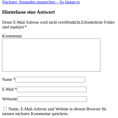
Nächster:
Jemanden ansprechen – So klappt es
Hinterlasse eine Antwort
Deine E-Mail Adresse wird nicht veröffentlicht.Erforderliche Felder
sind markiert
*
Kommentar
Name
*
E-Mail
*
Webseite
Name, E-Mail-Adresse und Website in diesem Browser für
meinen nächsten Kommentar speichern.