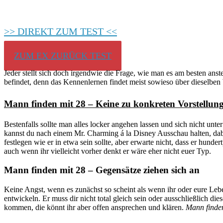
>> DIREKT ZUM TEST <<
ZUM EX ZURÜCK TEST
Jeder stellt sich doch irgendwie die Frage, wie man es am besten ans
befindet, denn das Kennenlernen findet meist sowieso über dieselben
Mann finden mit 28 – Keine zu konkreten Vorstellun
Bestenfalls sollte man alles locker angehen lassen und sich nicht un
kannst du nach einem Mr. Charming á la Disney Ausschau halten, dabe
festlegen wie er in etwa sein sollte, aber erwarte nicht, dass er hun
auch wenn ihr vielleicht vorher denkt er wäre eher nicht euer Typ.
Mann finden mit 28 – Gegensätze ziehen sich an
Keine Angst, wenn es zunächst so scheint als wenn ihr oder eure L
entwickeln. Er muss dir nicht total gleich sein oder ausschließlich di
kommen, die könnt ihr aber offen ansprechen und klären.
Mann finde