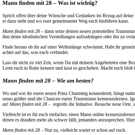
Mann finden mit 28 – Was ist wichtig?
Sprich offen über deine Wünsche und Gedanken im Bezug auf deine be
er dazu steht und wo euer gemeinsamer Weg euch hinführen kann.
Mann finden mit 28 –
dann setze deinen neuen potentiellen Traummann
ihm deine idealistischen Vorstellungen aufzudrängen oder ihn zu verä
Finde heraus ob ihr auf einer Wellenlänge schwimmt. Habt ihr geme
achtet auf das, was euch verbindet.
Lass dir nicht zu viel Zeit, wenn Du mit deinem Angebeteten eine Bez
Lernt euch in Ruhe kennen und lasst es geschehen. Macht euch bloß 
Mann finden mit 28 – Wie am besten?
Wo und wie ihr euren neuen Prinz Charming kennenlernt, hängt natürl
umso größer sind die Chancen euren Traummann kennenzulernen. Igelt 
an!
Mann finden mit 28 –
ergreife die Initiative. Besuche neue Orte
Vielleicht ist es für euch einfacher, einen Mann online kennenzulerne
denen es draußen mehr als schwer fällt, jemanden anzusprechen. Hier 
Mann finden mit 28 –
Nur zu, vielleicht wartet er schon auf euch.