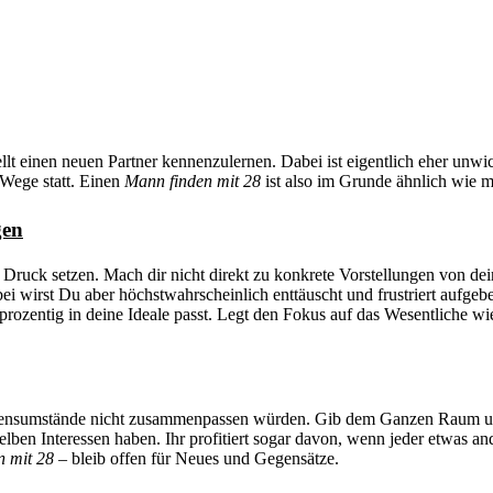
tellt einen neuen Partner kennenzulernen. Dabei ist eigentlich eher u
 Wege statt. Einen
Mann finden mit 28
ist also im Grunde ähnlich wie m
gen
ter Druck setzen. Mach dir nicht direkt zu konkrete Vorstellungen von 
i wirst Du aber höchstwahrscheinlich enttäuscht und frustriert aufge
dertprozentig in deine Ideale passt. Legt den Fokus auf das Wesentlich
ebensumstände nicht zusammenpassen würden. Gib dem Ganzen Raum und
eselben Interessen haben. Ihr profitiert sogar davon, wenn jeder etwas an
n mit 28 –
bleib offen für Neues und Gegensätze.