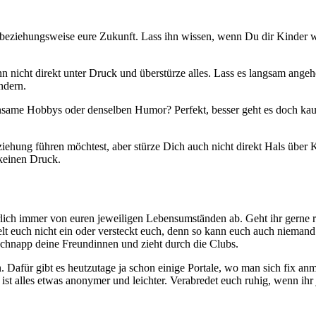
ziehungsweise eure Zukunft. Lass ihn wissen, wenn Du dir Kinder wün
 nicht direkt unter Druck und überstürze alles. Lass es langsam ange
ndern.
insame Hobbys oder denselben Humor? Perfekt, besser geht es doch k
iehung führen möchtest, aber stürze Dich auch nicht direkt Hals über 
keinen Druck.
ich immer von euren jeweiligen Lebensumständen ab. Geht ihr gerne rau
euch nicht ein oder versteckt euch, denn so kann euch auch niemand an
, schnapp deine Freundinnen und zieht durch die Clubs.
n. Dafür gibt es heutzutage ja schon einige Portale, wo man sich fix an
ist alles etwas anonymer und leichter. Verabredet euch ruhig, wenn ih